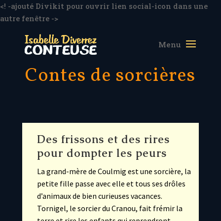
<! -ajouté Divikit pour ouvrir lien social-icon dans une
autre fenêtre ->
Contes de sorcières
Des frissons et des rires
pour dompter les peurs
La grand-mère de Coulmig est une sorcière, la
petite fille passe avec elle et tous ses drôles
d’animaux de bien curieuses vacances.
Tornigel, le sorcier du Cranou, fait frémir la
terre et rire les enfants qui reprendront