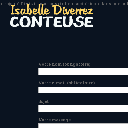
<! -ajouté Divikit pour ouvrir lien social-icon dans une aut
Votre nom (obligatoire)
Votre e-mail (obligatoire)
Sujet
Votre message