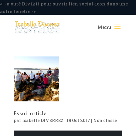
<! -ajouté Divikit pour ouvrir lien social-icon dans une
autre fenêtre ->
Essai_article
par
Isabelle DIVERREZ
|
19 Oct 2017
|
Non classé